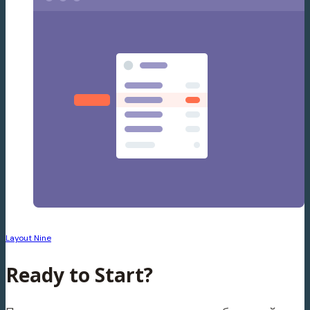
Layout Nine
Ready to Start?