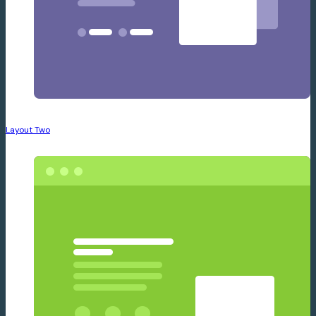
Layout Two