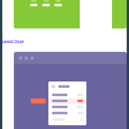
Layout Three