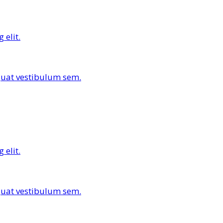
 elit.
equat vestibulum sem.
 elit.
equat vestibulum sem.