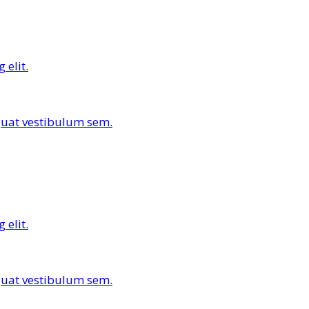
 elit.
equat vestibulum sem.
 elit.
equat vestibulum sem.