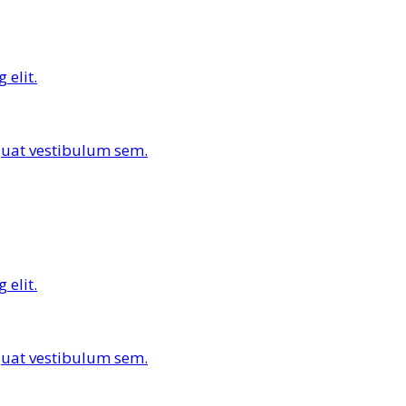
 elit.
equat vestibulum sem.
 elit.
equat vestibulum sem.